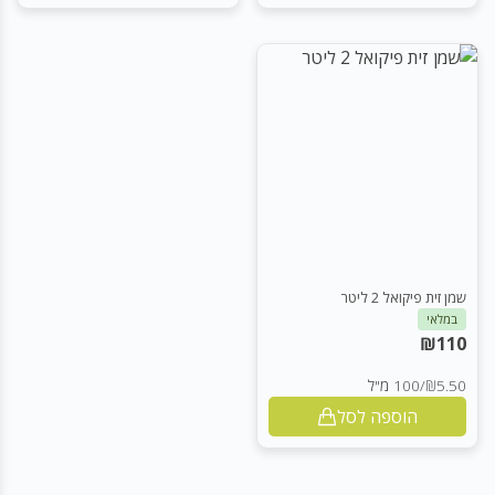
שמן זית פיקואל 2 ליטר
במלאי
₪
110
₪5.50
/
100 מ"ל
הוספה לסל