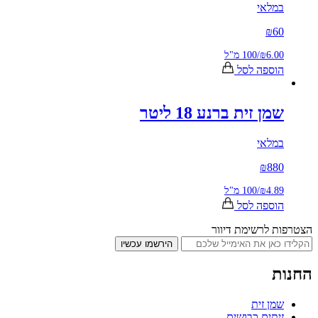
לאי
₪
6
₪6.
/
100 מ"ל
ספה לסל
ן זית ברנע 18 ליטר
לאי
₪
88
₪4.
/
100 מ"ל
ספה לסל
 לרשימת דיוור
הירשמו עכשיו
ן זית
תים כבושים