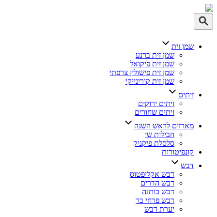
ן זית
שמן זית ברנע
שמן זית פיקואל
שמן זית פישולין צרפתי
שמן זית קורינייקי
תים
זיתים ירוקים
זיתים שחורים
רזים לראש השנה
חבילות שי
סלסלת פיקניק
נפיטורות
בש
דבש אקליפטוס
דבש הדרים
דבש כותנה
דבש פרחי בר
יערת דבש