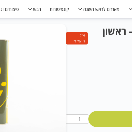
מארזים לראש השנה
קונפיטורות
דבש
פיצוחים וגב
קי 18 ליטר – ראשון
אזל
מהמלאי
שמן
זית
קורינייקי