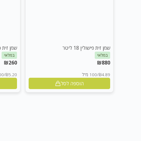
שמן זית פישולין 18 ליטר
שמן זית פיקו
במלאי
במלאי
₪
260
₪
880
₪4.89
/
100 מ"ל
₪5.20
/
100 
הוספה לסל