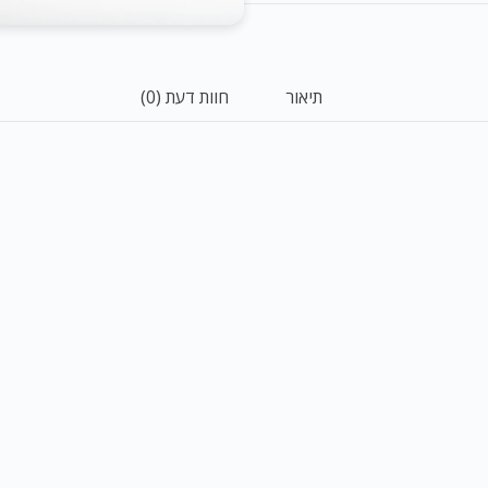
18
ליטר
-
תיאור
חוות דעת (0)
ראשון
המסיק