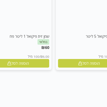
אל 5 ליטר
שמן זית פיקואל 1 ליטר פח
במלאי
₪
60
מ"ל
₪6.00
/
100 מ"ל
הוספה לסל
הוספה לסל