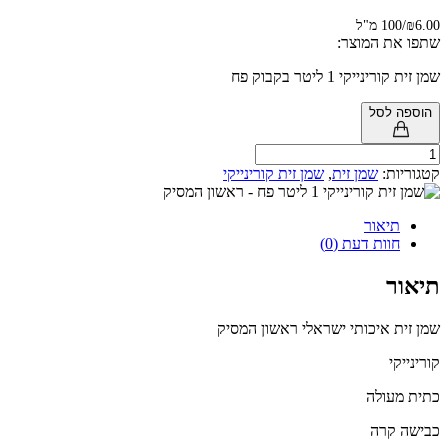
מ"ל
 המוצר:
י 1 ליטר בקבוק פח
לסל
ת:
שמן זית
,
שמן זית קורינייקי
אור
ות דעת (0)
איכותי ישראלי ראשון המסיק
ולה
רה