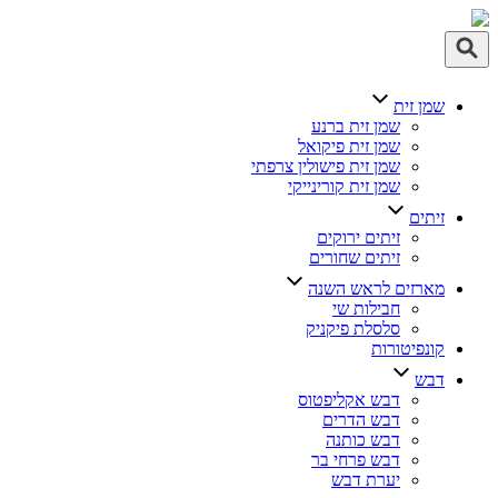
ן זית
שמן זית ברנע
שמן זית פיקואל
שמן זית פישולין צרפתי
שמן זית קורינייקי
תים
זיתים ירוקים
זיתים שחורים
רזים לראש השנה
חבילות שי
סלסלת פיקניק
נפיטורות
בש
דבש אקליפטוס
דבש הדרים
דבש כותנה
דבש פרחי בר
יערת דבש