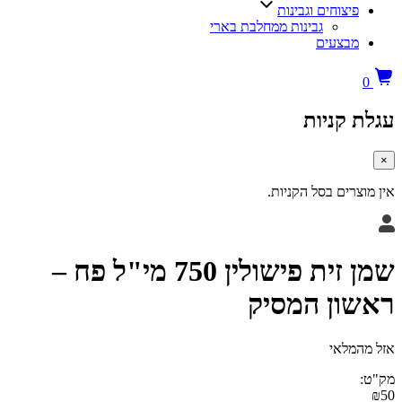
צוחים וגבינות
גבינות ממחלבת בארי
בצעים
קניות
ים בסל הקניות.
שמן זית פישולין 750 מי"ל פח –
ן המסיק
לאי