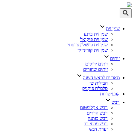
ן זית
שמן זית ברנע
שמן זית פיקואל
שמן זית פישולין צרפתי
שמן זית קורינייקי
תים
זיתים ירוקים
זיתים שחורים
רזים לראש השנה
חבילות שי
סלסלת פיקניק
נפיטורות
בש
דבש אקליפטוס
דבש הדרים
דבש כותנה
דבש פרחי בר
יערת דבש