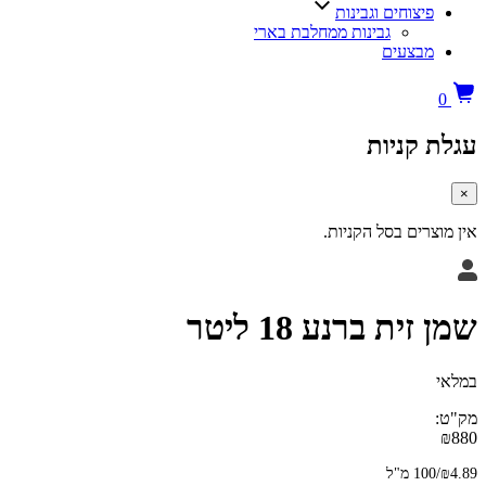
פיצוחים וגבינות
גבינות ממחלבת בארי
מבצעים
0
עגלת קניות
×
אין מוצרים בסל הקניות.
שמן זית ברנע 18 ליטר
במלאי
מק"ט:
₪
880
₪4.89
/
100 מ"ל