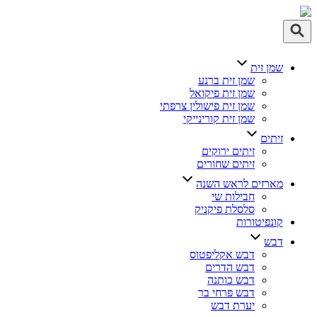
שמן זית
שמן זית ברנע
שמן זית פיקואל
שמן זית פישולין צרפתי
שמן זית קורינייקי
זיתים
זיתים ירוקים
זיתים שחורים
מארזים לראש השנה
חבילות שי
סלסלת פיקניק
קונפיטורות
דבש
דבש אקליפטוס
דבש הדרים
דבש כותנה
דבש פרחי בר
יערת דבש