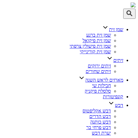
ן זית
שמן זית ברנע
שמן זית פיקואל
שמן זית פישולין צרפתי
שמן זית קורינייקי
תים
זיתים ירוקים
זיתים שחורים
רזים לראש השנה
חבילות שי
סלסלת פיקניק
נפיטורות
בש
דבש אקליפטוס
דבש הדרים
דבש כותנה
דבש פרחי בר
יערת דבש