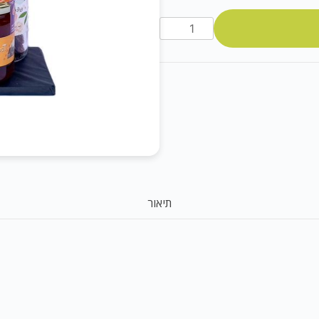
פינוק
כפרי
דגם
110
תיאור