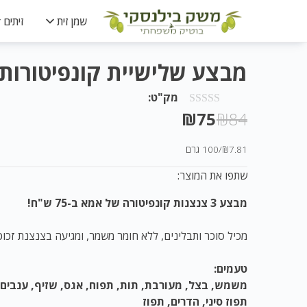
שמן זית
זיתים
מבצע שלישיית קונפיטורות
מק"ט:
המחיר
המחיר
₪
75
₪
84
המקורי
הנוכחי
₪7.81
/
100 גרם
היה:
הוא:
שתפו את המוצר:
₪75.
₪84.
מבצע 3 צנצנות קונפיטורה של אמא ב-75 ש"ח!
מכיל סוכר ותבלינים, ללא חומר משמר, ומגיעה בצנצנת זכוכ
טעמים:
משמש, בצל, מעורבת, תות, תפוח, אגס, שזיף, ענבים,
תפוז סיני, הדרים, תפוז