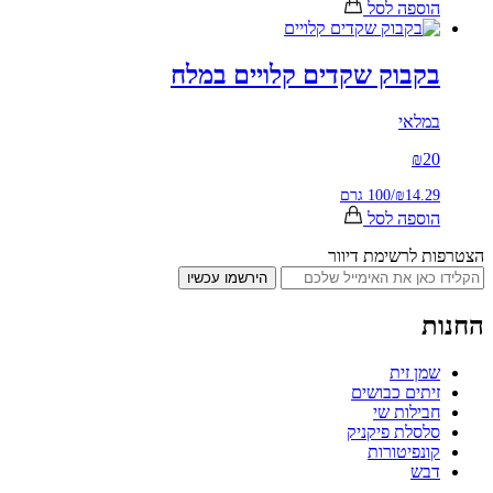
ספה לסל
קבוק שקדים קלויים במלח
לאי
₪
2
₪14.
/
100 גרם
ספה לסל
 לרשימת דיוור
הירשמו עכשיו
ן זית
תים כבושים
ילות שי
סלת פיקניק
נפיטורות
בש