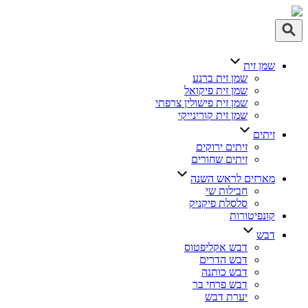
ן זית
שמן זית ברנע
שמן זית פיקואל
שמן זית פישולין צרפתי
שמן זית קורינייקי
תים
זיתים ירוקים
זיתים שחורים
רזים לראש השנה
חבילות שי
סלסלת פיקניק
נפיטורות
בש
דבש אקליפטוס
דבש הדרים
דבש כותנה
דבש פרחי בר
יערת דבש