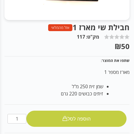
חבילת שי מארז 1
אזל מהמלאי
מק"ט: 117
₪
50
שתפו את המוצר:
מארז מספר 1
שמן זית 250 מ"ל
זיתים כבושים 220 גרם
חבילת
הוספה לסל
שי
מארז