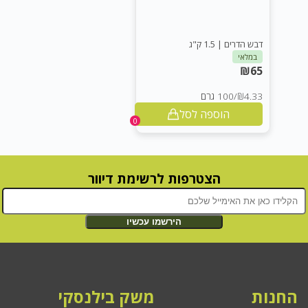
דבש הדרים | 1.5 ק"ג
במלאי
₪
65
₪4.33
/
100 גרם
הוספה לסל
0
הצטרפות לרשימת דיוור
הירשמו עכשיו
ת
משק בילנסקי