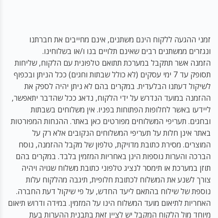
זמני ההגעה ללקוח הינם משתנים, אינם מחייבים את חברתנו
ונגזרים ממשתנים רבים שאינם תלויים בנו ו/או בשלוחינו.
הזמנה אשר תתקבל במערכת תתואם טלפונית עם הלקוח, שליחות
תסופק עד 7 ימי עסקים (לא כולל שבתות וחגים) ככל הניתן ובכפוף
לשיקול דעתנו הבלעדית. במקרים בהם לא ניתן יהיה לספק את
ההזמנה במועד הנדרש על ידי הלקוח, נדאג ככל שהדבר יתאפשר,
ליידעו באשר לחלופות הפתוחות בפניו. אין משלוחים בשבתות
ובחגים. תעריפי המשלוחים מפורטים כאן באתר. ההנחות המפורטות
באתר אינן חלות על תעריפי המשלוחים הנקובים אלא רק על
המוצרים. מסירת כתובת מדויקת, טלפון של מקבל ההזמנה, נוסח
הברכה והערות נוספות הינן באחריות המזמין בלבד. במקרים בהם
תוזן במערכת או תימסר לנציג טלפוני כתובת משלוח שגויה ויהיה
צורך לשנע את המשלוח לכתובת חלופית, תיגבה מהלקוח עלות
נוספת של שילוח בהתאם ליעד החדש, על פי שיקול דעת החברה.
האחריות לתיאום מועד המשלוח הינו על המזמין. במידה ודרוש תיאום
מיוחד מול הלקוח המקבל יש לציין זאת בתבנית ההערות בעת